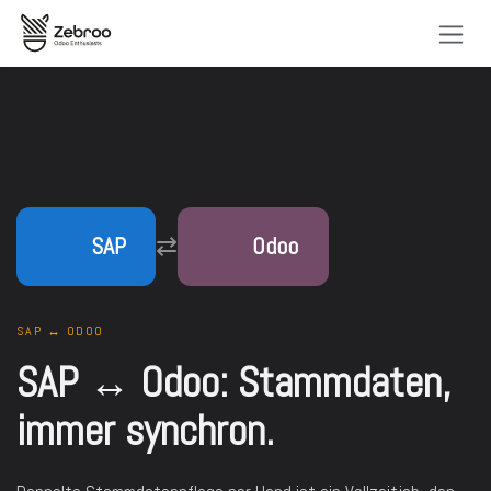
Skip to Content
⇄
SAP
Odoo
SAP ↔ ODOO
SAP ↔ Odoo: Stammdaten,
immer synchron.