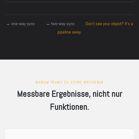
→ one-way sync
↔ two-way sync
Don't see your object? It's a
pipeline away.
WARUM TEAMS ZU ZSYNC WECHSELN
Messbare Ergebnisse, nicht nur
Funktionen.