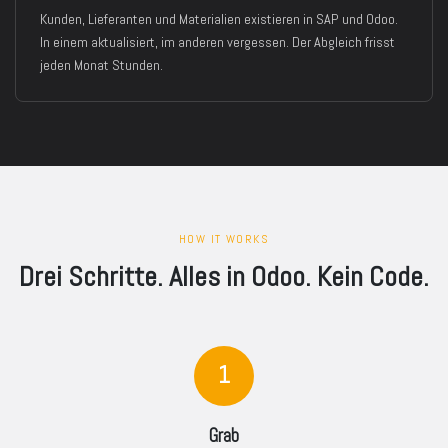
Kunden, Lieferanten und Materialien existieren in SAP und Odoo.
In einem aktualisiert, im anderen vergessen. Der Abgleich frisst
jeden Monat Stunden.
HOW IT WORKS
Drei Schritte. Alles in Odoo. Kein Code.
1
Grab