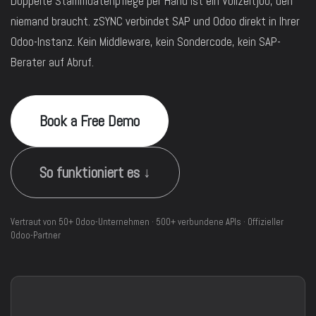
Doppelte Stammdatenpflege per Hand ist ein Vollzeitjob, den
niemand braucht. zSYNC verbindet SAP und Odoo direkt in Ihrer
Odoo-Instanz. Kein Middleware, kein Sondercode, kein SAP-
Berater auf Abruf.
Book a Free Demo
So funktioniert es ↓
Vertraut von 50+ Odoo-Unternehmen · 500+ verbundene APIs · Offizieller
Odoo-Partner