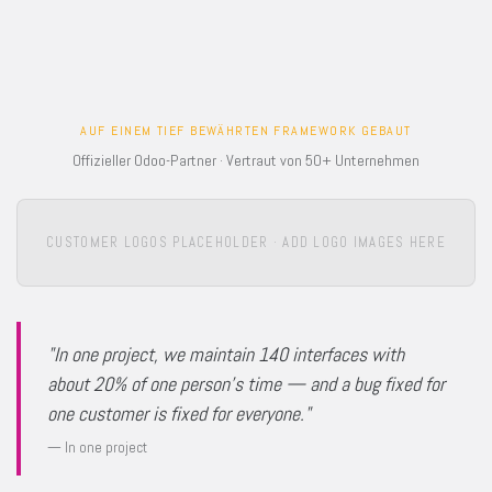
AUF EINEM TIEF BEWÄHRTEN FRAMEWORK GEBAUT
Offizieller Odoo-Partner · Vertraut von 50+ Unternehmen
CUSTOMER LOGOS PLACEHOLDER · ADD LOGO IMAGES HERE
"In one project, we maintain 140 interfaces with
about 20% of one person's time — and a bug fixed for
one customer is fixed for everyone."
— In one project