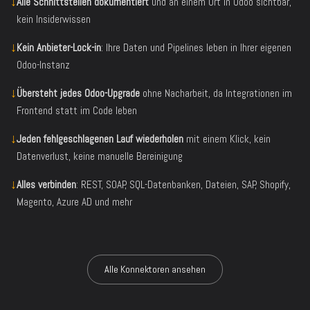
↓
Alle Schnittstellen dokumentiert
und an einem Ort in Odoo sichtbar,
kein Insiderwissen
↓
Kein Anbieter-Lock-in
: Ihre Daten und Pipelines leben in Ihrer eigenen
Odoo-Instanz
↓
Übersteht jedes Odoo-Upgrade
ohne Nacharbeit, da Integrationen im
Frontend statt im Code leben
↓
Jeden fehlgeschlagenen Lauf wiederholen
mit einem Klick, kein
Datenverlust, keine manuelle Bereinigung
↓
Alles verbinden
: REST, SOAP, SQL-Datenbanken, Dateien, SAP, Shopify,
Magento, Azure AD und mehr
Alle Konnektoren ansehen