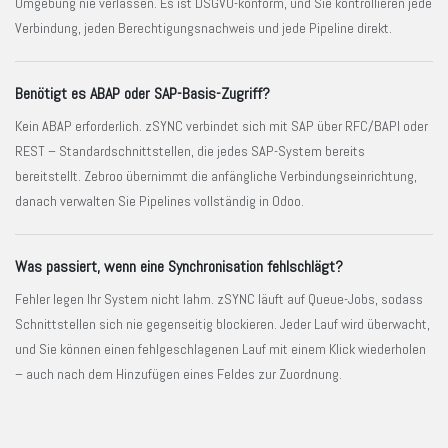
Umgebung nie verlassen. Es ist DSGVO-konform, und Sie kontrollieren jede
Verbindung, jeden Berechtigungsnachweis und jede Pipeline direkt.
Benötigt es ABAP oder SAP-Basis-Zugriff?
Kein ABAP erforderlich. zSYNC verbindet sich mit SAP über RFC/BAPI oder
REST – Standardschnittstellen, die jedes SAP-System bereits
bereitstellt. Zebroo übernimmt die anfängliche Verbindungseinrichtung,
danach verwalten Sie Pipelines vollständig in Odoo.
Was passiert, wenn eine Synchronisation fehlschlägt?
Fehler legen Ihr System nicht lahm. zSYNC läuft auf Queue-Jobs, sodass
Schnittstellen sich nie gegenseitig blockieren. Jeder Lauf wird überwacht,
und Sie können einen fehlgeschlagenen Lauf mit einem Klick wiederholen
– auch nach dem Hinzufügen eines Feldes zur Zuordnung.