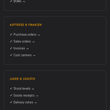
✓ BOMs →
AUFTRÄGE & FINANZEN
✓ Purchase orders →
✓ Sales orders →
✓ Invoices →
✓ Cost centers →
LAGER & LOGISTIK
✓ Stock levels ↔
✓ Goods receipts →
✓ Delivery notes →